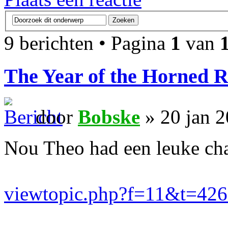
9 berichten • Pagina
1
van
The Year of the Horned R
door
Bobske
» 20 jan 
Nou Theo had een leuke chal
viewtopic.php?f=11&t=42