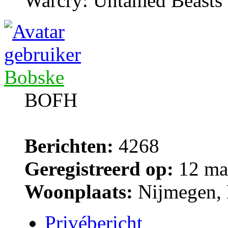
Warcry: Untamed Beasts
Bobske
BOFH
Berichten:
4268
Geregistreerd op:
12 ma
Woonplaats:
Nijmegen, 
Privébericht