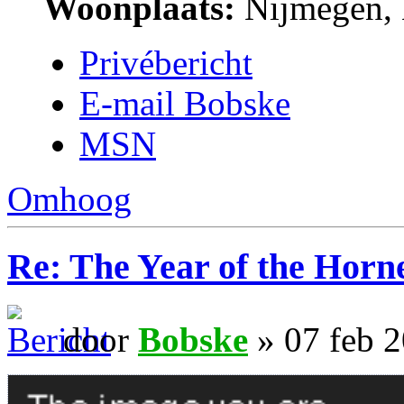
Woonplaats:
Nijmegen, 
Privébericht
E-mail Bobske
MSN
Omhoog
Re: The Year of the Horn
door
Bobske
» 07 feb 