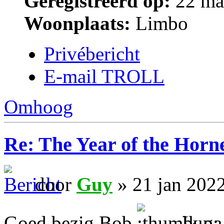
Geregistreerd op:
22 ma
Woonplaats:
Limbo
Privébericht
E-mail TROLL
Omhoog
Re: The Year of the Horn
door
Guy
» 21 jan 202
Goed bezig Bob
Ik ga