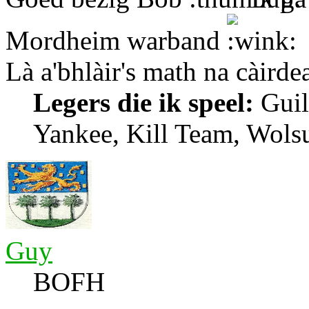
Mordheim warband
Là a'bhlàir's math na càirde
Legers die ik speel:
Guil
Yankee, Kill Team, Wols
Guy
BOFH