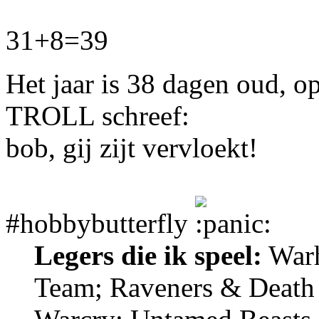
31+8=39
Het jaar is 38 dagen oud, 
TROLL schreef:
bob, gij zijt vervloekt!
#hobbybutterfly
Legers die ik speel:
Warh
Team; Raveners & Death