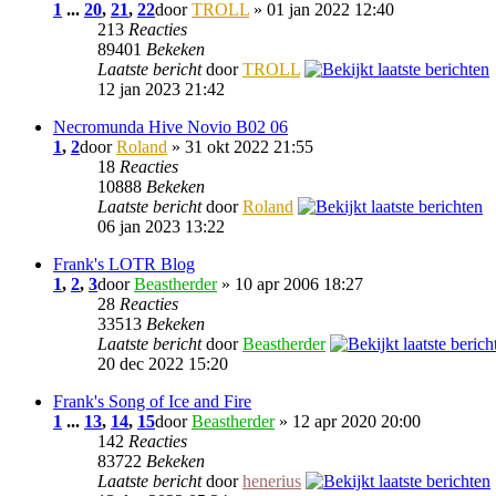
1
...
20
,
21
,
22
door
TROLL
» 01 jan 2022 12:40
213
Reacties
89401
Bekeken
Laatste bericht
door
TROLL
12 jan 2023 21:42
Necromunda Hive Novio B02 06
1
,
2
door
Roland
» 31 okt 2022 21:55
18
Reacties
10888
Bekeken
Laatste bericht
door
Roland
06 jan 2023 13:22
Frank's LOTR Blog
1
,
2
,
3
door
Beastherder
» 10 apr 2006 18:27
28
Reacties
33513
Bekeken
Laatste bericht
door
Beastherder
20 dec 2022 15:20
Frank's Song of Ice and Fire
1
...
13
,
14
,
15
door
Beastherder
» 12 apr 2020 20:00
142
Reacties
83722
Bekeken
Laatste bericht
door
henerius