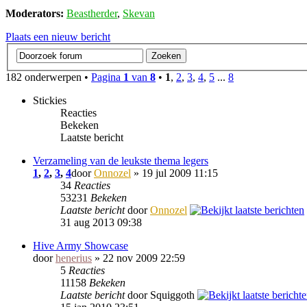
Moderators:
Beastherder
,
Skevan
Plaats een nieuw bericht
182 onderwerpen •
Pagina
1
van
8
•
1
,
2
,
3
,
4
,
5
...
8
Stickies
Reacties
Bekeken
Laatste bericht
Verzameling van de leukste thema legers
1
,
2
,
3
,
4
door
Onnozel
» 19 jul 2009 11:15
34
Reacties
53231
Bekeken
Laatste bericht
door
Onnozel
31 aug 2013 09:38
Hive Army Showcase
door
henerius
» 22 nov 2009 22:59
5
Reacties
11158
Bekeken
Laatste bericht
door Squiggoth