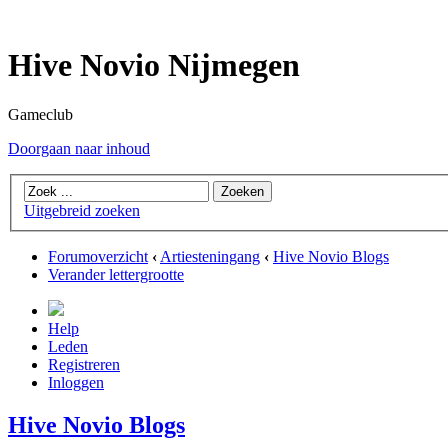
Hive Novio Nijmegen
Gameclub
Doorgaan naar inhoud
Uitgebreid zoeken
Forumoverzicht
‹
Artiesteningang
‹
Hive Novio Blogs
Verander lettergrootte
Help
Leden
Registreren
Inloggen
Hive Novio Blogs