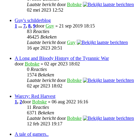
Laatste bericht
door
Bobske
02 mei 2023 12:52
Guy's schilderblog
1
...
7
,
8
,
9
door
Guy
» 21 sep 2019 18:15
83
Reacties
46425
Bekeken
Laatste bericht
door
Guy
16 apr 2023 20:51
A Long and Bloody History of the Tyrannic War
door
Bobske
» 02 apr 2023 18:02
0
Reacties
1574
Bekeken
Laatste bericht
door
Bobske
02 apr 2023 18:02
Warcry: Red Harvest
1
,
2
door
Bobske
» 06 aug 2022 16:16
11
Reacties
6371
Bekeken
Laatste bericht
door
Bobske
12 feb 2023 19:17
A tale of gamers..