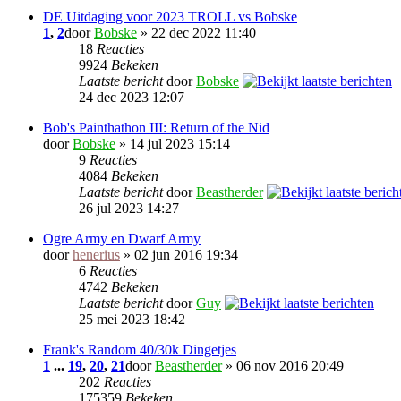
DE Uitdaging voor 2023 TROLL vs Bobske
1
,
2
door
Bobske
» 22 dec 2022 11:40
18
Reacties
9924
Bekeken
Laatste bericht
door
Bobske
24 dec 2023 12:07
Bob's Painthathon III: Return of the Nid
door
Bobske
» 14 jul 2023 15:14
9
Reacties
4084
Bekeken
Laatste bericht
door
Beastherder
26 jul 2023 14:27
Ogre Army en Dwarf Army
door
henerius
» 02 jun 2016 19:34
6
Reacties
4742
Bekeken
Laatste bericht
door
Guy
25 mei 2023 18:42
Frank's Random 40/30k Dingetjes
1
...
19
,
20
,
21
door
Beastherder
» 06 nov 2016 20:49
202
Reacties
175359
Bekeken