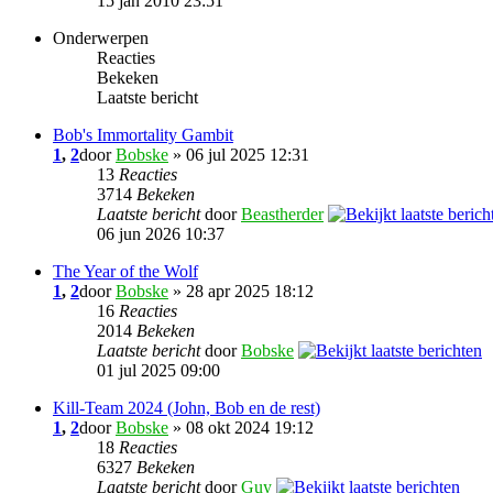
15 jan 2010 23:51
Onderwerpen
Reacties
Bekeken
Laatste bericht
Bob's Immortality Gambit
1
,
2
door
Bobske
» 06 jul 2025 12:31
13
Reacties
3714
Bekeken
Laatste bericht
door
Beastherder
06 jun 2026 10:37
The Year of the Wolf
1
,
2
door
Bobske
» 28 apr 2025 18:12
16
Reacties
2014
Bekeken
Laatste bericht
door
Bobske
01 jul 2025 09:00
Kill-Team 2024 (John, Bob en de rest)
1
,
2
door
Bobske
» 08 okt 2024 19:12
18
Reacties
6327
Bekeken
Laatste bericht
door
Guy