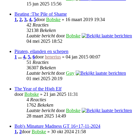
15 jun 2025 15:56
Beating :The Pile of Shame
1
,
2
,
3
,
4
,
5
door
Bobske
» 16 maart 2019 19:34
42
Reacties
32138
Bekeken
Laatste bericht
door
Bobske
04 mei 2025 18:52
Piraten, eilanden en schepen
1
...
4
,
5
,
6
door
henerius
» 04 jan 2015 00:07
51
Reacties
36307
Bekeken
Laatste bericht
door
Guy
01 mei 2025 20:19
The Year of the High Elf
door
Bobske
» 21 jan 2025 11:31
4
Reacties
1762
Bekeken
Laatste bericht
door
Bobske
28 maart 2025 14:49
Bob's Minature Madness GT 16+17-11-2024
1
,
2
door
Bobske
» 30 okt 2024 21:58