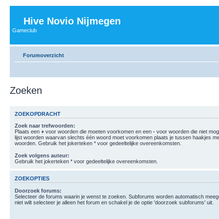
Hive Novio Nijmegen
Gameclub
Forumoverzicht
Zoeken
ZOEKOPDRACHT
Zoek naar trefwoorden:
Plaats een
+
voor woorden die moeten voorkomen en een
-
voor woorden die niet mo
lijst woorden waarvan slechts één woord moet voorkomen plaats je tussen haakjes m
woorden. Gebruik het jokerteken * voor gedeeltelijke overeenkomsten.
Zoek volgens auteur:
Gebruik het jokerteken * voor gedeeltelijke overeenkomsten.
ZOEKOPTIES
Doorzoek forums:
Selecteer de forums waarin je wenst te zoeken. Subforums worden automatisch meege
niet wilt selecteer je alleen het forum en schakel je de optie 'doorzoek subforums' uit.