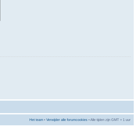
Het team
•
Verwijder alle forumcookies
• Alle tijden zijn GMT + 1 uur